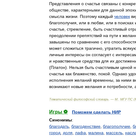
Представления
о
счастье
связаны
с
конкр
обществе
,
характерными
для
данной
эпох
смысла
жизни
.
Поэтому
каждый
человек
ви
благополучия
,
или
в
любви
,
или
в
поисках
счастье
,
стремление
,
быть
счастливый
отр
преодолении
препятствий
на
пути
к
желан
завышены
по
сравнению
с
его
способност
может
сложиться
трагично
,
утратить
всяку
личные
интересы
он
согласует
с
интереса
и
нравственные
средства
для
их
достижен
(
Платон
).
Нельзя
быть
счастливым
ценой
н
счастье
как
блаженство
,
покой
.
Однако
удо
исполнения
желаний
временны
,
за
ними
в
возникают
новые
желания
и
потребности
,
Тематический
философский
словарь
. —
М
.
:
МГУ
ПС
(
Игры ⚽
Поможем сделать НИР
Синонимы
:
благодать
,
благоденствие
,
благополучие
,
б
город
,
доля
,
лафа
,
малина
,
массель
,
насл