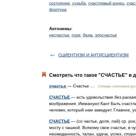
состояние
,
судьба
,
счастливый конец
,
счас
фортуна
Антонимы
:
несчастье
,
горе
,
беда
,
злосчастье
СЦИЕНТИЗМ И АНТИСЦИЕНТИЗМ
Смотреть что такое "СЧАСТЬЕ" в д
счастье
— Счастье …
Словарь синонимов рус
СЧАСТЬЕ
— есть удовольствие без раская
воображения. Иммануил Кант Быть счастлив
человек, который нам завидует. Главное,
СЧАСТЬЕ
— (со частье, доля, пай) ср. рок
мосту с чашкой. Всякому свое счастье; в ч
неожиданность, талан, удача, успех, спор