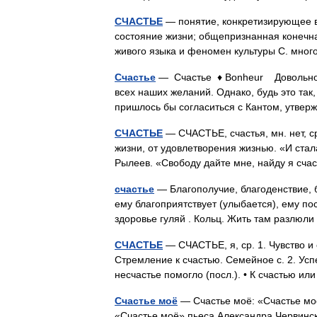
СЧАСТЬЕ
— понятие, конкретизирующее в
состояние жизни; общепризнанная конечна
живого языка и феномен культуры С. мно
Счастье
— Счастье ♦ Bonheur Довольно ш
всех наших желаний. Однако, будь это так,
пришлось бы согласиться с Кантом, утве
СЧАСТЬЕ
— СЧАСТЬЕ, счастья, мн. нет, ср
жизни, от удовлетворения жизнью. «И стала
Рылеев. «Свободу дайте мне, найду я сч
счастье
— Благополучие, благоденствие, б
ему благоприятствует (улыбается), ему пос
здоровье гуляй . Кольц. Жить там разлю
СЧАСТЬЕ
— СЧАСТЬЕ, я, ср. 1. Чувство и
Стремление к счастью. Семейное с. 2. Успе
несчастье помогло (посл.). • К счастью и
Счастье моё
— Счастье моё: «Счастье мо
«Счастье моё» пьеса Александра Червинс