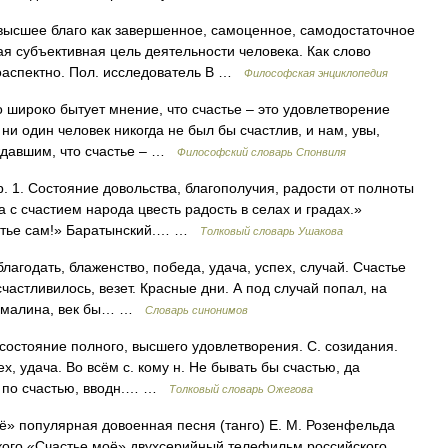
ысшее благо как завершенное, самоценное, самодостаточное
я субъективная цель деятельности человека. Как слово
гоаспектно. Пол. исследователь В …
Философская энциклопедия
ироко бытует мнение, что счастье – это удовлетворение
 ни один человек никогда не был бы счастлив, и нам, увы,
рждавшим, что счастье – …
Философский словарь Спонвиля
. 1. Состояние довольства, благополучия, радости от полноты
 с счастием народа цвесть радость в селах и градах.»
астье сам!» Баратынский.… …
Толковый словарь Ушакова
лагодать, блаженство, победа, удача, успех, случай. Счастье
частливилось, везет. Красные дни. А под случай попал, на
ли малина, век бы… …
Словарь синонимов
 состояние полного, высшего удовлетворения. С. созидания.
х, удача. Во всём с. кому н. Не бывать бы счастью, да
ли по счастью, вводн.… …
Толковый словарь Ожегова
ё» популярная довоенная песня (танго) Е. М. Розенфельда
кого «Счастье моё» двухсерийный телефильм российского