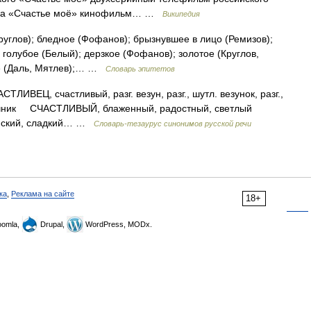
года «Счастье моё» кинофильм… …
Википедия
руглов); бледное (Фофанов); брызнувшее в лицо (Ремизов);
 голубое (Белый); дерзкое (Фофанов); золотое (Круглов,
ое (Даль, Мятлев);… …
Словарь эпитетов
Ц, счастливый, разг. везун, разг., шутл. везунок, разг.,
. удачник СЧАСТЛИВЫЙ, блаженный, радостный, светлый
йский, сладкий… …
Словарь-тезаурус синонимов русской речи
ка
,
Реклама на сайте
18+
omla,
Drupal,
WordPress, MODx.