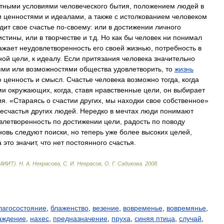
етными
условиями
человеческого
бытия
,
положением
людей
в
и
ценностями
и
идеалами
,
а
также
с
истолкованием
человеком
дит
свое
счастье
по
-
своему:
или
в
достижении
личного
истины
,
или
в
творчестве
и
т
.
д
.
Но
как
бы
человек
ни
понимал
ажает
неудовлетворенность
его
своей
жизнью
,
потребность
в
ной
цели
,
к
идеалу
.
Если
притязания
человека
значительно
ями
или
возможностями
общества
удовлетворить
,
то
жизнь
ю
ценность
и
смысл
.
Счастье
человека
возможно
тогда
,
когда
ми
окружающих
,
когда
,
ставя
нравственные
цели
,
он
выбирает
ия
. «
Стараясь
о
счастии
других
,
мы
находки
свое
собственное
»
есчастья
других
людей
.
Нередко
в
мечтах
люди
понимают
влетворенность
по
достижении
цели
,
радость
по
поводу
новь
следуют
поиски
,
но
теперь
уже
более
высоких
целей
,
а
это
значит
,
что
нет
постоянного
счастья
.
МИИТ
)
.
Н
.
А
.
Некрасова
,
С
.
И
.
Некрасов
,
О
.
Г
.
Садикова
.
2008
.
лагосостояние
,
блаженство
,
везение
,
вовременье
,
вовремянье
,
аждение
,
нахес
,
предназначение
,
пруха
,
синяя птица
,
случай
,