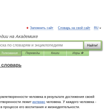
Запомнить сайт
Словарь на свой сайт
RU
едии на Академике
Найти!
Толкования
Переводы
Книги
Игры ⚽
 словарь
довлетворенности
человека
в
результате
достижения
своей
етворенности
лежит
интерес
человека
.
У
каждого
человека
-
в
процессе
его
воспитания
и
жизнедеятельности
.