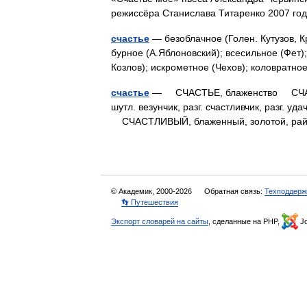
режиссёра Станислава Титаренко 2007 
счастье
— безоблачное (Голен. Кутузов, К
бурное (А.Яблоновский); всесильное (Фет);
Козлов); искрометное (Чехов); коловратн
счастье
— СЧАСТЬЕ, блаженство СЧАСТЛИВЕ
шутл. везунчик, разг. счастливчик, разг
СЧАСТЛИВЫЙ, блаженный, золотой, ра
© Академик, 2000-2026
Обратная связь:
Техподдерж
👣 Путешествия
Экспорт словарей на сайты
, сделанные на PHP,
Jo