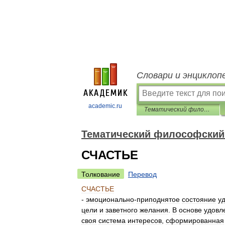
Словари и энциклоп
academic.ru
Тематический философский словарь
Тематический философский
СЧАСТЬЕ
Толкование
Перевод
СЧАСТЬЕ
-
эмоционально
-
приподнятое
состояние
у
цели
и
заветного
желания
.
В
основе
удовл
своя
система
интересов
,
сформированная