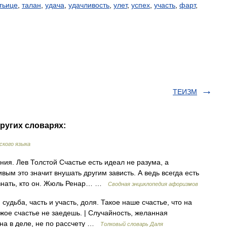
тьице
,
талан
,
удача
,
удачливость
,
улет
,
успех
,
участь
,
фарт
,
ТЕИЗМ
ругих словарях:
ского языка
ния. Лев Толстой Счастье есть идеал не разума, а
ым это значит внушать другим зависть. А ведь всегда есть
 узнать, кто он. Жюль Ренар… …
Сводная энциклопедия афоризмов
, судьба, часть и участь, доля. Такое наше счастье, что на
ужое счастье не заедешь. | Случайность, желанная
ина в деле, не по рассчету …
Толковый словарь Даля